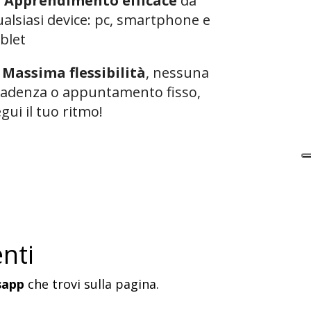

Apprendimento efficace
da
alsiasi device: pc, smartphone e
blet
️
Massima flessibilità
, nessuna
cadenza o appuntamento fisso,
gui il tuo ritmo!
nti
sapp
che trovi sulla pagina.