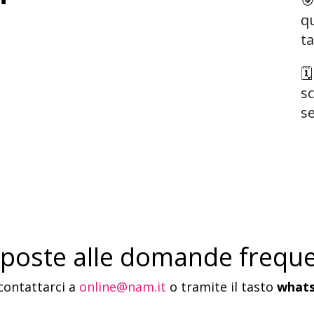

qu
ta
🗓
s
se
sposte alle domande freque
contattarci a
online@nam.it
o tramite il tasto
what