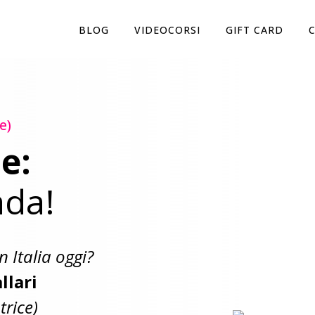
BLOG
VIDEOCORSI
GIFT CARD
C
e)
e:
ada!
n Italia oggi?
llari
trice)