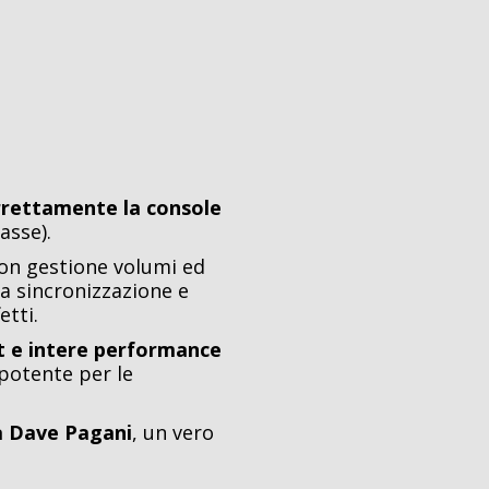
rrettamente la console
casse).
on gestione volumi ed
la sincronizzazione e
etti.
st e intere performance
 potente per le
da Dave Pagani
, un vero