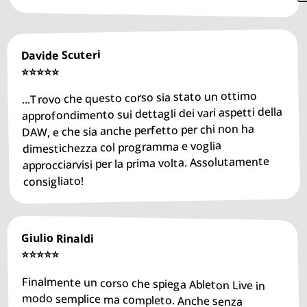
Davide Scuteri
⭐️⭐️⭐️⭐️⭐️
...Trovo che questo corso sia stato un ottimo
approfondimento sui dettagli dei vari aspetti della
DAW, e che sia anche perfetto per chi non ha
dimestichezza col programma e voglia
approcciarvisi per la prima volta. Assolutamente
consigliato!
Giulio Rinaldi
⭐️⭐️⭐️⭐️⭐️
Finalmente un corso che spiega Ableton Live in
modo semplice ma completo. Anche senza
esperienza con le DAW, sono riuscito a seguire
tutto senza difficoltà. Ottimo punto di partenza