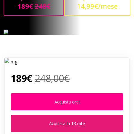
189€
248€
14,99€/mese
189€
248,00€
Acquista ora!
Acquista in 13 rate