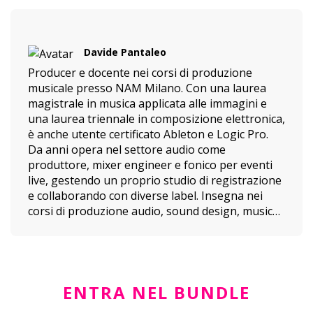
editing e mastering di audiolibri, podcast e
produzioni musicali indipendenti, con clienti
come Audible ed Emons audiolibri.
Davide Pantaleo
Producer e docente nei corsi di produzione
musicale presso NAM Milano. Con una laurea
magistrale in musica applicata alle immagini e
una laurea triennale in composizione elettronica,
è anche utente certificato Ableton e Logic Pro.
Da anni opera nel settore audio come
produttore, mixer engineer e fonico per eventi
live, gestendo un proprio studio di registrazione
e collaborando con diverse label. Insegna nei
corsi di produzione audio, sound design, musica
per immagini e informatica musicale,
condividendo la sua vasta esperienza con gli
studenti.
La sua filosofia d'insegnamento si basa
su un equilibrio tra teoria, tecnica e studio
costante, con l'obiettivo di formare
ENTRA NEL BUNDLE
professionisti completi nel mondo della musica