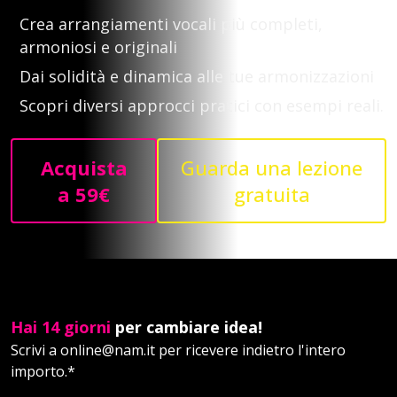
Crea arrangiamenti vocali più completi,
armoniosi e originali
Dai solidità e dinamica alle tue armonizzazioni
Scopri diversi approcci pratici con esempi reali.
Acquista
Guarda una lezione
a 59€
gratuita
Hai 14 giorni
per cambiare idea!
Scrivi a
online@nam.it
per ricevere indietro l'intero
importo.*