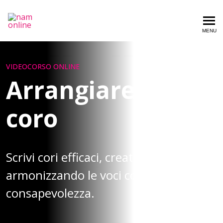
Nam Online
MENU
VIDEOCORSO ONLINE
Arrangiare un
coro
Scrivi cori efficaci, creativi e originali,
armonizzando le voci con metodo e
consapevolezza.