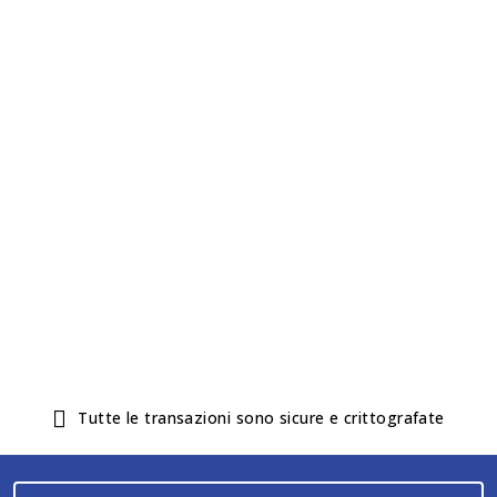
Tutti i metodi di pagamento
59
€
Acquista ora
Tutte le transazioni sono sicure e crittografate