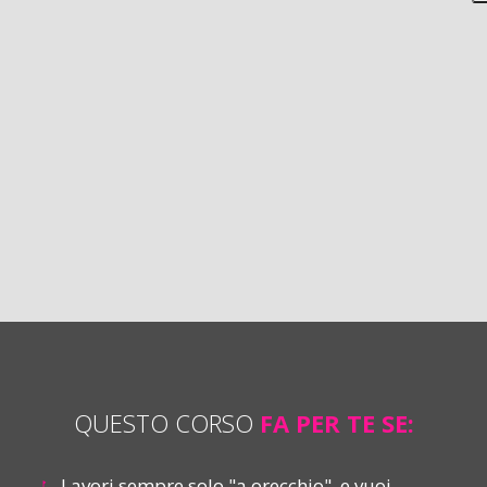
QUESTO CORSO
FA PER TE SE:
Lavori sempre solo "a orecchio", e vuoi